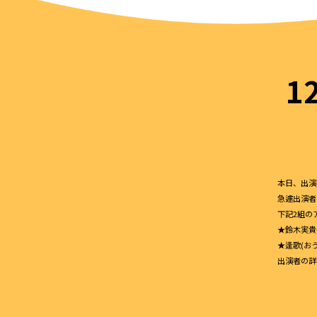
1
本日、出演
急遽出演者
下記2組の
★鈴木実貴
★逢歌(おう
出演者の詳