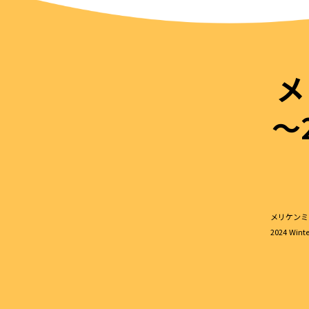
メ
～
メリケンミ
2024 Wi